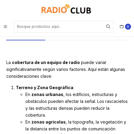
Inicio
Blog
¿Cómo elegir un equipo de radio para tus necesidades?
¿Cómo elegir un equipo de radio para
0
tus necesidades?
La
cobertura de un equipo de radio
puede variar
significativamente según varios factores. Aquí están algunas
consideraciones clave:
Terreno y Zona Geográfica
:
En
zonas urbanas
, los edificios, estructuras y
obstáculos pueden afectar la señal. Los rascacielos
y las estructuras densas pueden reducir la
cobertura.
En
zonas agrícolas
, la topografía, la vegetación y
la distancia entre los puntos de comunicación