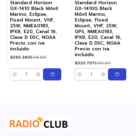
Standard Horizon
Standard Horizon
GX-1410 Black Móvil
GX-1410G Black
-17%
-17%
Marino, Eclipse,
Móvil Marino,
Fixed Mount, VHF,
Eclipse, Fixed
25W, NMEA0183,
Mount, VHF, 25W,
IPX8, E20, Canal 16,
GPS, NMEA0183,
Clase D DSC, NOAA
IPX8, E20, Canal 16,
Precio con iva
Clase D DSC, NOAA
incluido
Precio con iva
incluido
$265.380
$318.825
$325.707
$391.301
Cantidad
Cantidad