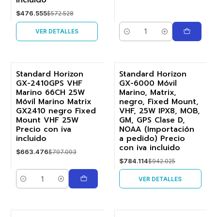
incluido
$476.555
$572.528
VER DETALLES
Cantidad
Standard Horizon
Standard Horizon
GX-2410GPS VHF
GX-6000 Móvil
-17%
-17%
Marino 66CH 25W
Marino, Matrix,
Móvil Marino Matrix
negro, Fixed Mount,
Agotado
GX2410 negro Fixed
VHF, 25W IPX8, MOB,
Mount VHF 25W
GM, GPS Clase D,
Precio con iva
NOAA (Importación
incluido
a pedido) Precio
con iva incluido
$663.476
$797.093
$784.114
$942.025
VER DETALLES
Cantidad