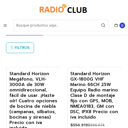
Inicio
Radio marina de montaje fijo Standard Horizon
Radio marina de montaje fijo Standard
0
Horizon
FILTROS
Standard Horizon
Standard Horizon
Megáfono, VLH-
GX-1800G VHF
-17%
-17%
3000A de 30W
Marino 66CH 25W
omnidireccional,
Equipo Radio marino
Agotado
fácil de usar. ¡Hazte
Clase D de montaje
oír! Cuatro opciones
fijo con GPS, MOB,
de bocina de niebla
NMEA0183, GM con
(campanas, silbatos,
DSC, IPX8 Precio con
bocinas y sirenas)
iva incluido
Precio con iva
$554.919
$666.674