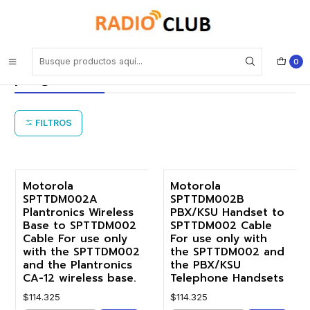
Inicio
Cables (coaxiales, interfaces, de programación, de alimentación)
Cables (coaxiales, interfaces, de
0
programación, de alimentación)
FILTROS
Motorola
Motorola
SPTTDM002A
SPTTDM002B
Plantronics Wireless
PBX/KSU Handset to
Base to SPTTDM002
SPTTDM002 Cable
Cable For use only
For use only with
with the SPTTDM002
the SPTTDM002 and
and the Plantronics
the PBX/KSU
CA-12 wireless base.
Telephone Handsets
$114.325
$114.325