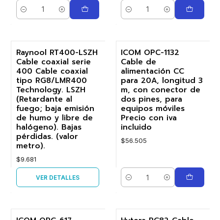
Cantidad
Cantidad
Raynool RT400-LSZH
ICOM OPC-1132
Agotado
Cable coaxial serie
Cable de
400 Cable coaxial
alimentación CC
tipo RG8/LMR400
para 20A, longitud 3
Technology. LSZH
m, con conector de
(Retardante al
dos pines, para
fuego; baja emisión
equipos móviles
de humo y libre de
Precio con iva
halógeno). Bajas
incluido
pérdidas. (valor
$56.505
metro).
$9.681
VER DETALLES
Cantidad