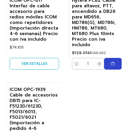
ICOM OPC-617
Hytera PC82 Cable
Agotado
Interfaz de cable
para altavoz, PTT,
-13%
accesorio para
encendido a DB26
radios móviles ICOM
para MD656,
como repetidores
MD786(G), MD786i,
(Importación directa
HM786, MT680,
4-6 semanas) Precio
MT680 Plus 10mts
con iva incluido
Precio con iva
incluido
$74.105
$128.014
$146.302
VER DETALLES
Cantidad
ICOM OPC-1939
Cable de accesorios
-19%
DB15 para IC-
F5123D/6123D,
Agotado
F5013/6013,
F5021/6021
(Importación a
pedido 4-6