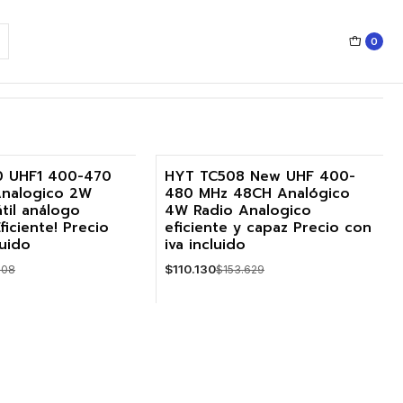
0
0 UHF1 400-470
HYT TC508 New UHF 400-
Analogico 2W
480 MHz 48CH Analógico
-28%
til análogo
4W Radio Analogico
Eficiente! Precio
eficiente y capaz Precio con
luido
iva incluido
$110.130
308
$153.629
Cantidad