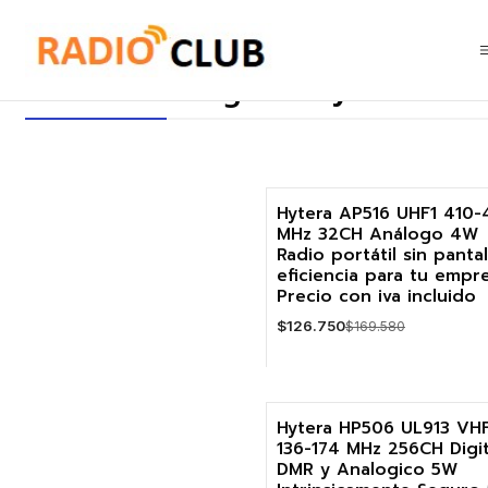
Inicio
Radios Analógicos Hytera
Radios Analógicos Hytera
Hytera AP516 UHF1 410-
MHz 32CH Análogo 4W
-25%
Radio portátil sin pantal
eficiencia para tu empr
Precio con iva incluido
$126.750
$169.580
Cantidad
Hytera HP506 UL913 VH
136-174 MHz 256CH Digit
-20%
DMR y Analogico 5W
Agotado