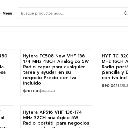
Menú
480
Hytera TC508 New VHF 136-
HYT TC-32
174 MHz 48CH Analógico 5W
MHz 16CH 
-28%
-28%
la
Radio capaz para cualquier
Radio portá
esa
tarea y ayudar en su
¡Sencilla y 
negocio Precio con iva
con iva inc
incluido
$90.041
$125.
$110.130
$153.629
Cantidad
Cantidad
F
Hytera AP516 VHF 136-174
al
MHz 32CH analógico 5W
-25%
Radio portátil para negocios