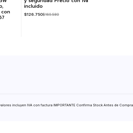
 5W
y seguridad Precio con iva
o,
incluido
, con
$126.750
$169.580
67
Cantidad
valores incluyen IVA con factura IMPORTANTE Confirma Stock Antes de Comprar.