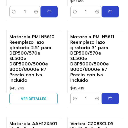
$27.499
Cantidad
Cantidad
Motorola PMLN5610
Motorola PMLN5611
Agotado
Reemplazo lazo
Reemplazo lazo
giratorio 2.5" para
giratorio 3" para
DEP500/570e
DEP500/570e
SL500e
SL500e
DGP5000/5000e
DGP5000/5000e
8000/8000e R7
8000/8000e R7
Precio con iva
Precio con iva
incluido
incluido
$45.243
$45.419
VER DETALLES
Cantidad
Motorola AAH12X501
Vertex CZ083CL05