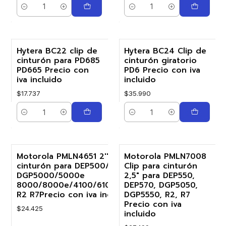
Cantidad
Cantidad
Hytera BC22 clip de
Hytera BC24 Clip de
cinturón para PD685
cinturón giratorio
PD665 Precio con
PD6 Precio con iva
iva incluido
incluido
$17.737
$35.990
Cantidad
Cantidad
Motorola PMLN4651 2'' Clip de
Motorola PMLN7008
cinturón para DEP500/570e
Clip para cinturón
DGP5000/5000e
2,5″ para DEP550,
8000/8000e/4100/6100/6100+
DEP570, DGP5050,
R2 R7Precio con iva incluido
DGP5550, R2, R7
Precio con iva
$24.425
incluido