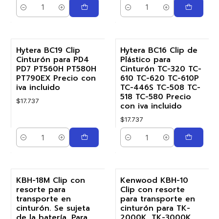
Cantidad
Cantidad
Hytera BC19 Clip
Hytera BC16 Clip de
Cinturón para PD4
Plástico para
PD7 PT560H PT580H
Cinturón TC-320 TC-
PT790EX Precio con
610 TC-620 TC-610P
iva incluido
TC-446S TC-508 TC-
518 TC-580 Precio
$17.737
con iva incluido
$17.737
Cantidad
Cantidad
KBH-18M Clip con
Kenwood KBH-10
resorte para
Clip con resorte
transporte en
para transporte en
cinturón. Se sujeta
cinturón para TK-
de la batería. Para
2000K, TK-3000K,