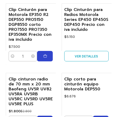
Clip Cinturón para
Clip Cinturón para
Agotado
Motorola EP350 R2
Radios Motorola
DEP550 PRO5150
Series EP450 EP450S
DGP8550 corto
DEP450 Precio con
PRO7550 PRO7350
iva incluido
EP350MX Precio con
$5.150
iva incluido
$7.500
VER DETALLES
Cantidad
Clip cinturon radio
Clip corto para
de 70 mm x 20 mm
cinturón equipo
-36%
Baofeng UV5R UV82
Motorola DEP550
UV5RA UV5RB
$6.676
UV5RC UV5RD UV5RE
UV5RE PLUS
$1.800
$2.800