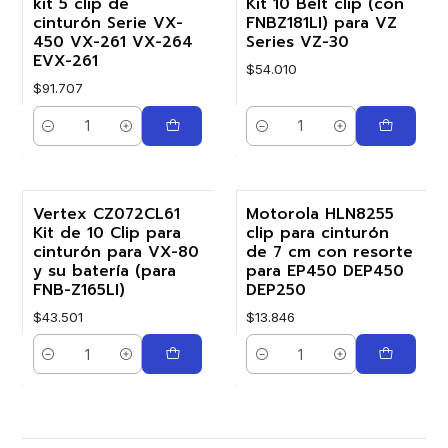
kit 5 clip de
Kit 10 Belt clip (con
cinturón Serie VX-
FNBZ181LI) para VZ
450 VX-261 VX-264
Series VZ-30
EVX-261
$54.010
$91.707
Cantidad
Cantidad
Vertex CZ072CL61
Motorola HLN8255
Kit de 10 Clip para
clip para cinturón
cinturón para VX-80
de 7 cm con resorte
y su batería (para
para EP450 DEP450
FNB-Z165LI)
DEP250
$43.501
$13.846
Cantidad
Cantidad