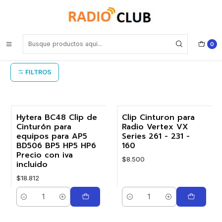
Inicio
Clip Cinturón
Clip Cinturón
0
FILTROS
Hytera BC48 Clip de
Clip Cinturon para
Cinturón para
Radio Vertex VX
equipos para AP5
Series 261 - 231 -
BD506 BP5 HP5 HP6
160
Precio con iva
$8.500
incluido
$18.812
Cantidad
Cantidad