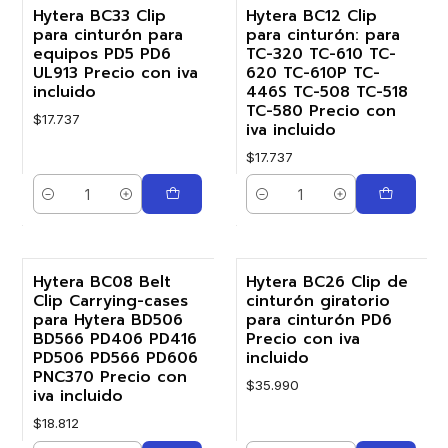
Hytera BC33 Clip
Hytera BC12 Clip
para cinturón para
para cinturón: para
equipos PD5 PD6
TC-320 TC-610 TC-
UL913 Precio con iva
620 TC-610P TC-
incluido
446S TC-508 TC-518
TC-580 Precio con
$17.737
iva incluido
$17.737
Cantidad
Cantidad
Hytera BC08 Belt
Hytera BC26 Clip de
Clip Carrying-cases
cinturón giratorio
para Hytera BD506
para cinturón PD6
BD566 PD406 PD416
Precio con iva
PD506 PD566 PD606
incluido
PNC370 Precio con
$35.990
iva incluido
$18.812