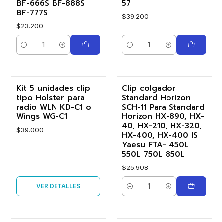
BF-666S BF-888S
57
BF-777S
$39.200
$23.200
Cantidad
Cantidad
Kit 5 unidades clip
Clip colgador
No disponible
tipo Holster para
Standard Horizon
radio WLN KD-C1 o
SCH-11 Para Standard
Wings WG-C1
Horizon HX-890, HX-
40, HX-210, HX-320,
$39.000
HX-400, HX-400 IS
Yaesu FTA- 450L
550L 750L 850L
$25.908
VER DETALLES
Cantidad