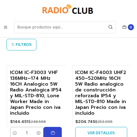
Inicio
ICOM Equipos portátiles profesionales
ICOM Equipos portátiles profesionales
0
FILTROS
ICOM IC-F3003 VHF
ICOM IC-F4003 UHF2
136MHz–174 MHz
450–520MHz 16CH
-42%
-19%
16CH Analogico 5W
5W Radio analogico
Radio Analogica IP54
de construcción
Agotado
y MIL-STD-810, Lone
reforzada IP54 y
Worker Made in
MIL-STD-810 Made in
Japan Precio con iva
Japan Precio con iva
incluido
incluido
$144.451
$204.745
$248.568
$253.006
VER DETALLES
Cantidad