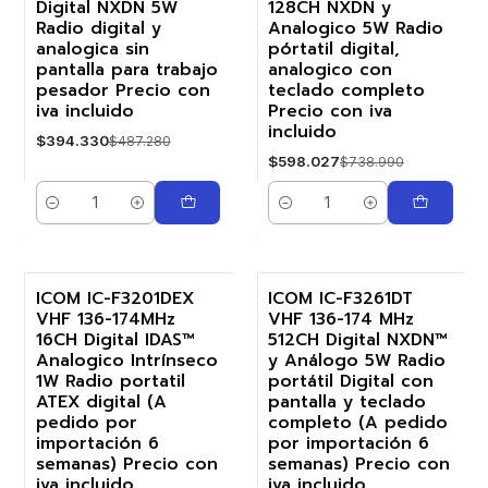
Digital NXDN 5W
128CH NXDN y
Radio digital y
Analogico 5W Radio
analogica sin
pórtatil digital,
pantalla para trabajo
analogico con
pesador Precio con
teclado completo
iva incluido
Precio con iva
incluido
$394.330
$487.280
$598.027
$738.990
Cantidad
Cantidad
ICOM IC-F3201DEX
ICOM IC-F3261DT
VHF 136-174MHz
VHF 136-174 MHz
-19%
-19%
16CH Digital IDAS™
512CH Digital NXDN™
Analogico Intrínseco
y Análogo 5W Radio
Agotado
Agotado
1W Radio portatil
portátil Digital con
ATEX digital (A
pantalla y teclado
pedido por
completo (A pedido
importación 6
por importación 6
semanas) Precio con
semanas) Precio con
iva incluido
iva incluido