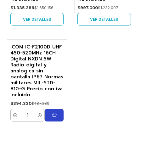
$1.335.386
$997.000
$1.650.156
$1.232.007
VER DETALLES
VER DETALLES
ICOM IC-F2100D UHF
450-520MHz 16CH
-19%
Digital NXDN 5W
Radio digital y
analogica sin
pantalla IP67 Normas
militares MIL-STD-
810-G Precio con iva
incluido
$394.330
$487.280
Cantidad