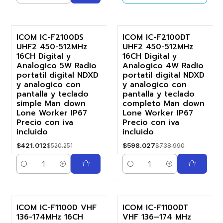
ICOM IC-F2100DS
ICOM IC-F2100DT
UHF2 450-512MHz
UHF2 450-512MHz
-19%
-19%
16CH Digital y
16CH Digital y
Analogico 5W Radio
Analogico 4W Radio
portatil digital NDXD
portatil digital NDXD
y analogico con
y analogico con
pantalla y teclado
pantalla y teclado
simple Man down
completo Man down
Lone Worker IP67
Lone Worker IP67
Precio con iva
Precio con iva
incluido
incluido
$421.012
$598.027
$520.251
$738.990
Cantidad
Cantidad
ICOM IC-F1100D VHF
ICOM IC-F1100DT
136-174MHz 16CH
VHF 136–174 MHz
-19%
-19%