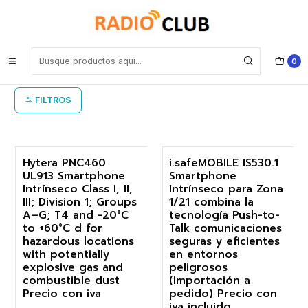
Inicio
LTE Intrínseco
LTE Intrínseco
0
FILTROS
Hytera PNC460
i.safeMOBILE IS530.1
UL913 Smartphone
Smartphone
-19%
-19%
Intrínseco Class I, II,
Intrínseco para Zona
III; Division 1; Groups
1/21 combina la
Agotado
A–G; T4 and -20°C
tecnología Push-to-
to +60°C d for
Talk comunicaciones
hazardous locations
seguras y eficientes
with potentially
en entornos
explosive gas and
peligrosos
combustible dust
(Importación a
Precio con iva
pedido) Precio con
iva incluido