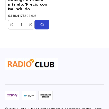
más alto"Precio con
iva incluido
$316.417
$503.625
Cantidad
2026 "¡RadioClub: La Mejor Seguridad a los Mejores Precios! Todos