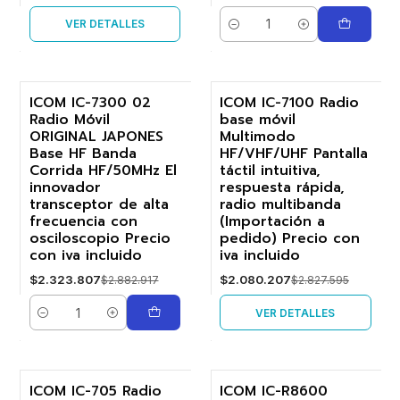
VER DETALLES
Cantidad
ICOM IC-7300 02
ICOM IC-7100 Radio
Radio Móvil
base móvil
-19%
-26%
ORIGINAL JAPONES
Multimodo
Base HF Banda
HF/VHF/UHF Pantalla
Agotado
Corrida HF/50MHz El
táctil intuitiva,
innovador
respuesta rápida,
transceptor de alta
radio multibanda
frecuencia con
(Importación a
osciloscopio Precio
pedido) Precio con
con iva incluido
iva incluido
$2.323.807
$2.080.207
$2.882.917
$2.827.595
VER DETALLES
Cantidad
ICOM IC-705 Radio
ICOM IC-R8600