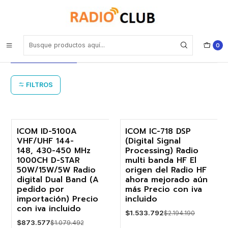
Inicio
ICOM Equipos HAM Radio Radioaficionados
ICOM Equipos HAM Radio
0
Radioaficionados
FILTROS
ICOM ID-5100A
ICOM IC-718 DSP
VHF/UHF 144-
(Digital Signal
-19%
-30%
148, 430-450 MHz
Processing) Radio
1000CH D-STAR
multi banda HF El
Agotado
50W/15W/5W Radio
origen del Radio HF
digital Dual Band (A
ahora mejorado aún
pedido por
más Precio con iva
importación) Precio
incluido
con iva incluido
$1.533.792
$2.194.190
$873.577
$1.079.492