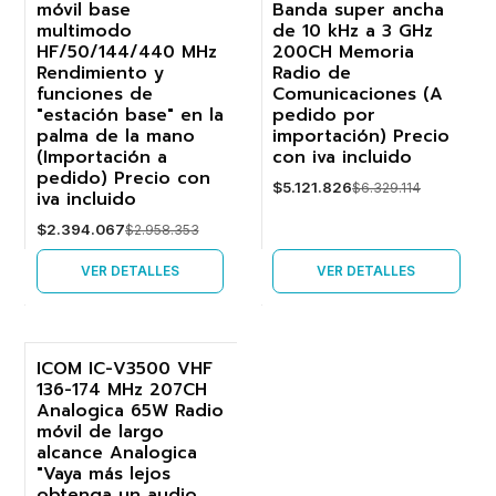
móvil base
Banda super ancha
-19%
-19%
multimodo
de 10 kHz a 3 GHz
HF/50/144/440 MHz
200CH Memoria
Agotado
Agotado
Rendimiento y
Radio de
funciones de
Comunicaciones (A
"estación base" en la
pedido por
palma de la mano
importación) Precio
(Importación a
con iva incluido
pedido) Precio con
$5.121.826
$6.329.114
iva incluido
$2.394.067
$2.958.353
VER DETALLES
VER DETALLES
ICOM IC-V3500 VHF
136-174 MHz 207CH
-37%
Analogica 65W Radio
móvil de largo
alcance Analogica
"Vaya más lejos
obtenga un audio