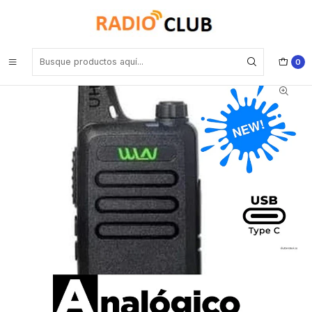
Inicio
Radios Económicas
WLN KD-C1 UHF 400-490 Mhz 16CH Analogico 3W Nuevo modelo
con cargador USB Tipo C Radio de dos vías práctico, ergonómico y
cómodo Precio con iva incluido
0