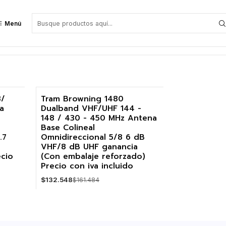
Menú
AM
8/
Tram Browning 1480
a
Dualband VHF/UHF 144 -
-18%
148 / 430 - 450 MHz Antena
Base Colineal
.7
Omnidireccional 5/8 6 dB
VHF/8 dB UHF ganancia
ecio
(Con embalaje reforzado)
Precio con iva incluido
$132.548
$161.484
Cantidad