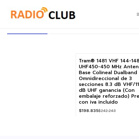
Inicio
Antena Colineal Dualband TRAM
Antena Colineal Dualband TR
Tram® 1481 VHF 144-14
UHF450-450 MHz Anten
-18%
Base Colineal Dualband
Omnidireccional de 3
secciones 8.3 dB VHF/11
dB UHF ganancia (Con
embalaje reforzado) Pr
con iva incluido
$198.835
$242.243
Cantidad