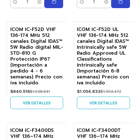
Cantidad
Cantidad
ICOM IC-F52D VHF
ICOM IC-F52D UL
136-174 MHz 512
VHF 136-174 MHz 512
-19%
-19%
canales Digital IDAS™
canales Digital IDAS™
5W Radio digital MIL-
Intrinsically safe 5W
Agotado
Agotado
STD-810 G
Radio Approved UL
Protección IP67
Classifications
(Importación a
Intrinsically safe
pedido 4 - 6
(Importación 6-8
semanas) Precio con
semanas) Precio con
iva incluido
iva incluido
$840.518
$1.054.833
$1.038.641
$1.303.472
VER DETALLES
VER DETALLES
ICOM IC-F3400DS
ICOM IC-F3400DT
VHF 136–174 MHz
VHF 136–174 MHz
-19%
-19%