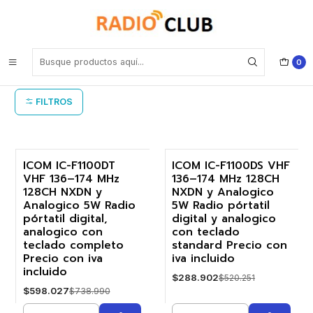
Inicio
ICOM portátiles NXDN™ VHF
ICOM portátiles NXDN™ VHF
0
FILTROS
ICOM IC-F1100DT
ICOM IC-F1100DS VHF
VHF 136–174 MHz
136–174 MHz 128CH
-19%
-44%
128CH NXDN y
NXDN y Analogico
Analogico 5W Radio
5W Radio pórtatil
pórtatil digital,
digital y analogico
analogico con
con teclado
teclado completo
standard Precio con
Precio con iva
iva incluido
incluido
$288.902
$520.251
$598.027
$738.990