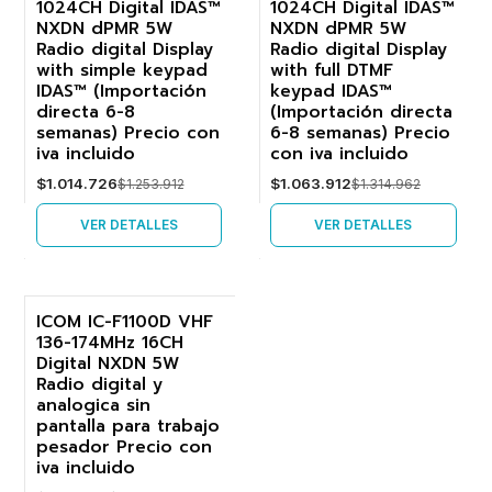
1024CH Digital IDAS™
1024CH Digital IDAS™
NXDN dPMR 5W
NXDN dPMR 5W
Agotado
Agotado
Radio digital Display
Radio digital Display
with simple keypad
with full DTMF
IDAS™ (Importación
keypad IDAS™
directa 6-8
(Importación directa
semanas) Precio con
6-8 semanas) Precio
iva incluido
con iva incluido
$1.014.726
$1.063.912
$1.253.912
$1.314.962
VER DETALLES
VER DETALLES
ICOM IC-F1100D VHF
136-174MHz 16CH
-19%
Digital NXDN 5W
Radio digital y
analogica sin
pantalla para trabajo
pesador Precio con
iva incluido