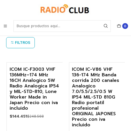
Inicio
ICOM portátiles análogos VHF
ICOM portátiles análogos VHF
0
FILTROS
ICOM IC-F3003 VHF
ICOM IC-V86 VHF
136MHz–174 MHz
136-174 MHz Banda
-42%
-50%
16CH Analogico 5W
corrida 200 canales
Radio Analogica IP54
Analogico
y MIL-STD-810, Lone
7.0/5.5/2.5/0.5 W
Worker Made in
IP54 MIL-STD 810G
Japan Precio con iva
Radio portatil
incluido
profesional
ORIGINAL JAPONES
$144.451
$248.568
Precio con iva
incluido