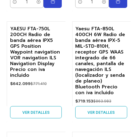
Cantidad
Cantidad
YAESU FTA-750L
Yaesu FTA-850L
200CH Radio de
400CH 6W Radio de
-17%
-17%
banda aérea IPX5
banda aérea IPX-5
GPS Position
MIL-STD-810H,
Agotado
Agotado
Waypoint navigation
receptor GPS WAAS
VOR navigation ILS
integrado de 66
Navigation Display
canales, pantalla de
Precio con iva
navegación ILS
incluido
(localizador y senda
de planeo)
$642.099
$771.410
Bluetooth Precio
con iva incluido
$719.153
$863.983
VER DETALLES
VER DETALLES