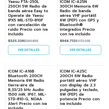
Yaesu FTA-250L
ICOM IC-A25N
250CH 5W Radio de
300CH Memoria 6W
-17%
-19%
banda aérea Easy to
Radio de banda
Operate de Yaesu
aérea VHF portátil
Agotado
Agotado
IPX5 MIL-STD-810F
6W (PEP) con GPS y
con cancelación de
Bluetooth®
ruido Precio con iva
integrados Precio
incluido
con iva incluido
$325.336
$948.712
$390.856
$1.172.335
VER DETALLES
VER DETALLES
ICOM IC-A16B
ICOM IC-A25C
Bluetooth 200CH
200CH 6W Radio
-23%
-22%
Memoria 6W Radio
portátil aéreo VHF
tierra-aire de
con display de 2.3
No disponible
8,33/25 kHz Audio
pulgadas y teclado,
1500 mW, IP67, MIL-
6W (PEP) de
STD-810-G, NOAA
potencia Precio con
Alert Precio con iva
iva incluido
incluido