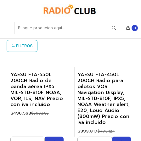
Inicio
Portátil de Banda Aérea
Portátil de Banda Aérea
0
FILTROS
YAESU FTA-550L
YAESU FTA-450L
200CH Radio de
200CH Radio para
-17%
-17%
banda aérea IPX5
pilotos VOR
MIL-STD-810F NOAA,
Navigation Display,
VOR, ILS, NAV Precio
MIL-STD-810F, IPX5,
con iva incluido
NOAA Weather alert,
E20, Loud Audio
$496.563
$596.565
(800mW) Precio con
iva incluido
$393.817
$473.127