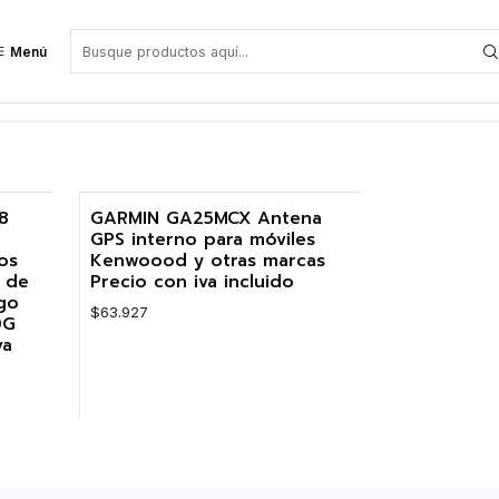
Menú
8
GARMIN GA25MCX Antena
GPS interno para móviles
os
Kenwoood y otras marcas
e de
Precio con iva incluido
go
$63.927
0G
va
Cantidad