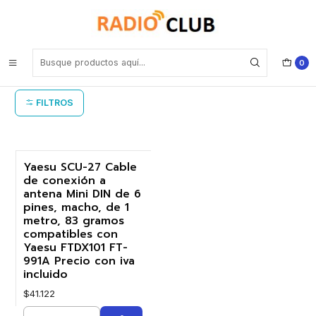
Inicio
Cable conexión antena Yaesu
Cable conexión antena Yaesu
0
FILTROS
Yaesu SCU-27 Cable
de conexión a
antena Mini DIN de 6
pines, macho, de 1
metro, 83 gramos
compatibles con
Yaesu FTDX101 FT-
991A Precio con iva
incluido
$41.122