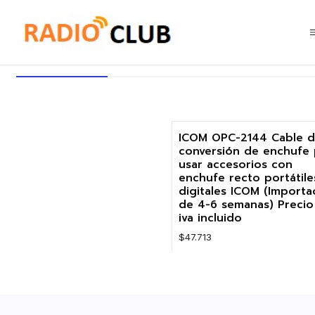
Inicio
Cable de conversión de enchufe ICOM
Cable de conversión de ench
ICOM OPC-2144 Cable 
Agotado
conversión de enchufe 
usar accesorios con
enchufe recto portátile
digitales ICOM (Importa
de 4-6 semanas) Precio
iva incluido
$47.713
VER DETALLES