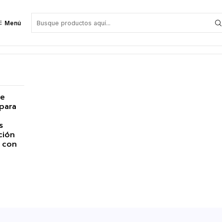
Menú
ufe ICOM
de
para
s
ción
 con