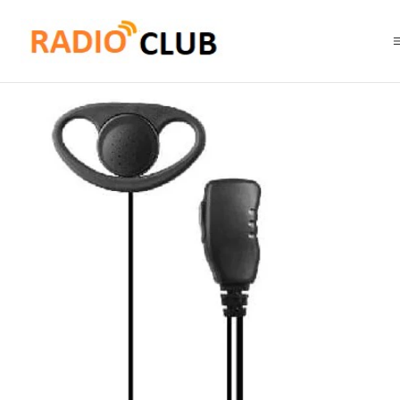
Inicio
Auriculares para equipos Motorola de dos pines
COMKIT CK-322