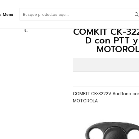
2V Audífono con soporte tipo D con PTT y Mic en línea, con VOX. Para M
Menú
COMKIT CK-322
D con PTT y 
MOTOROLA 
COMKIT CK-3222V Audífono con 
MOTOROLA