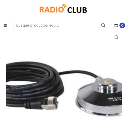
Inicio
Montaje magnético TRAM
COMKIT CK-MG90 Base de montaje magnética de 90 mm de
diámetro con conector NMO. Incluye 4 mts de cable RG58AU y
conector PL259 Precio con iva incluido
0