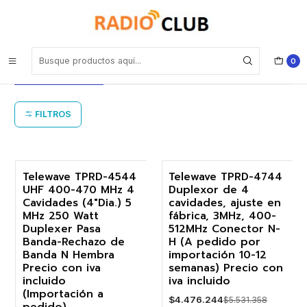
Inicio
Duplexor de 4 cavidades UHF Telewave
Duplexor de 4 cavidades UHF
0
Telewave
FILTROS
Telewave TPRD-4544
Telewave TPRD-4744
UHF 400-470 MHz 4
Duplexor de 4
-18%
-19%
Cavidades (4"Dia.) 5
cavidades, ajuste en
MHz 250 Watt
fábrica, 3MHz, 400-
Agotado
Agotado
Duplexer Pasa
512MHz Conector N-
Banda-Rechazo de
H (A pedido por
Banda N Hembra
importación 10-12
Precio con iva
semanas) Precio con
incluido
iva incluido
(Importación a
$4.476.244
$5.531.358