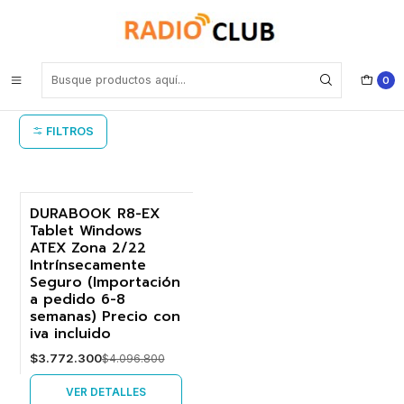
Inicio
Durabook
Durabook
0
FILTROS
DURABOOK R8-EX
Tablet Windows
-8%
ATEX Zona 2/22
Intrínsecamente
Agotado
Seguro (Importación
a pedido 6-8
semanas) Precio con
iva incluido
$3.772.300
$4.096.800
VER DETALLES