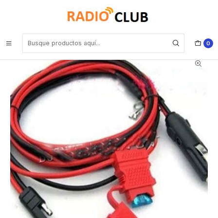
Inicio
Cable de alimentación
Genérico BE-X-M Cable de alimentación para equipos móviles
Motorola con conector de encendedor y fusible Precio con iva
incluido
0