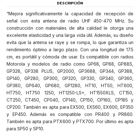
DESCRIPCIÓN
“Mejora significativamente la capacidad de recepción de
señal con esta antena de radio UHF 450-470 MHz. Su
construcción con materiales de alta calidad le otorga una
excelente elasticidad y una larga vida útil. Además, su diseño
evita que la antena se raye y se rompa, lo que garantiza un
rendimiento óptimo a largo plazo. Con una longitud de 17.5
cm, es portátil y cómoda de usar. Es compatible con radios
Motorola y modelos de radio como GP68, GP88, GP88S,
GP328, GP338 PLUS, GP2000, GP3688, GP344, GP388,
GP140, GP280, GP300, GP320, GP330, GP340, GP360,
GP380, GP640, GP680, GP1280, HT10, HT50, HT600,
HT750, HT750 1250, HT1250-LS+, HT1550XLS, CT150,
CT250, CT450, CP040, CP140, CP150, CP160, CP185 y
CP200. También es apta para EX500, EX560, EX600, EP350
y EP450. Además es compatible con PR400 y PR860.
También es apta para PTX600 y PTX700. Por último es apta
para SP50 y SP10.