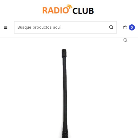
Inicio
Antena UHF
Genérico TX-GP88 UHF 410-520 MHz NAE6483 (Pack 50 unidades)
Antena para Motorola Ep450 Ep450s DEP450 Ep350 Pro5150
Pro7150 Precio con iva incluido
0