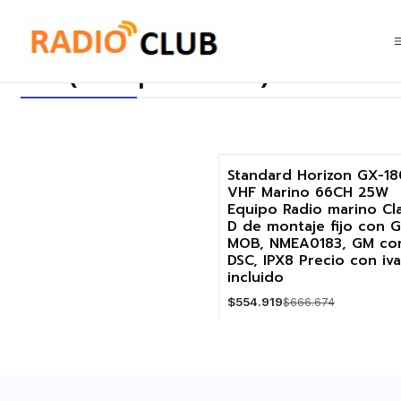
Inicio
GM (Group Monitor) con DSC llamada de posición de grupo
GM (Group Monitor) con DSC l
Standard Horizon GX-1
VHF Marino 66CH 25W
-17%
Equipo Radio marino Cl
D de montaje fijo con G
MOB, NMEA0183, GM co
DSC, IPX8 Precio con iva
incluido
$554.919
$666.674
Cantidad