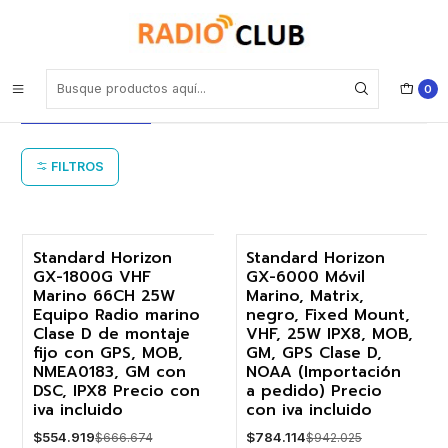
Inicio
GM (Group Monitor) con DSC llamada de posición de grupo
GM (Group Monitor) con DSC llamada
0
de posición de grupo
FILTROS
Standard Horizon
Standard Horizon
GX-1800G VHF
GX-6000 Móvil
-17%
-17%
Marino 66CH 25W
Marino, Matrix,
Equipo Radio marino
negro, Fixed Mount,
Agotado
Clase D de montaje
VHF, 25W IPX8, MOB,
fijo con GPS, MOB,
GM, GPS Clase D,
NMEA0183, GM con
NOAA (Importación
DSC, IPX8 Precio con
a pedido) Precio
iva incluido
con iva incluido
$554.919
$784.114
$666.674
$942.025