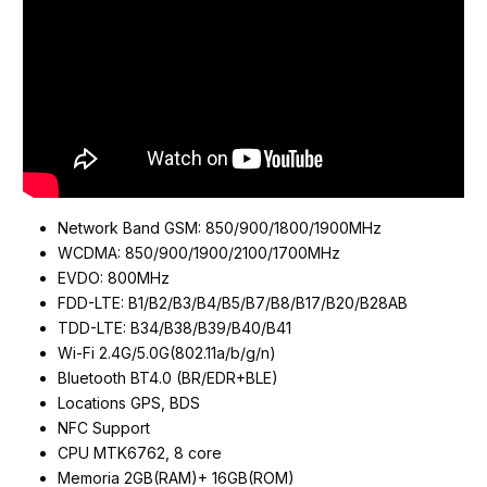
Network Band GSM: 850/900/1800/1900MHz
WCDMA: 850/900/1900/2100/1700MHz
EVDO: 800MHz
FDD-LTE: B1/B2/B3/B4/B5/B7/B8/B17/B20/B28AB
TDD-LTE: B34/B38/B39/B40/B41
Wi-Fi 2.4G/5.0G(802.11a/b/g/n)
Bluetooth BT4.0 (BR/EDR+BLE)
Locations GPS, BDS
NFC Support
CPU MTK6762, 8 core
Memoria 2GB(RAM)+ 16GB(ROM)