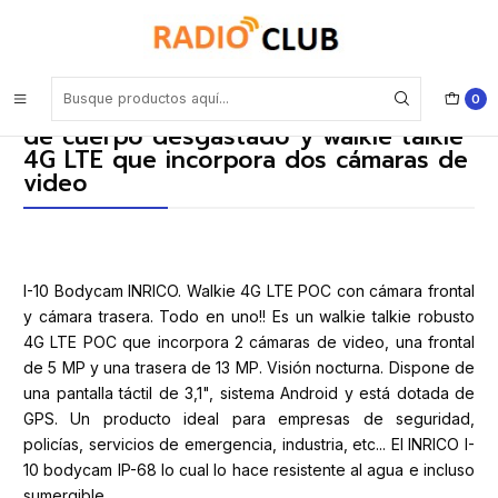
Inicio
Blog
La bodycam Inrico I10 es una cámara de cuerpo desgastado y
walkie talkie 4G LTE que incorpora dos cámaras de video
0
La bodycam Inrico I10 es una cámara
de cuerpo desgastado y walkie talkie
4G LTE que incorpora dos cámaras de
video
I-10 Bodycam INRICO. Walkie 4G LTE POC con cámara frontal
y cámara trasera. Todo en uno!! Es un walkie talkie robusto
4G LTE POC que incorpora 2 cámaras de video, una frontal
de 5 MP y una trasera de 13 MP. Visión nocturna. Dispone de
una pantalla táctil de 3,1", sistema Android y está dotada de
GPS. Un producto ideal para empresas de seguridad,
policías, servicios de emergencia, industria, etc... El INRICO I-
10 bodycam IP-68 lo cual lo hace resistente al agua e incluso
sumergible.