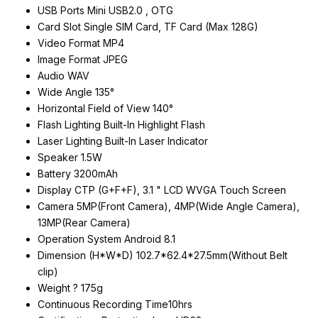
USB Ports Mini USB2.0 , OTG
Card Slot Single SIM Card, TF Card (Max 128G)
Video Format MP4
Image Format JPEG
Audio WAV
Wide Angle 135°
Horizontal Field of View 140°
Flash Lighting Built-In Highlight Flash
Laser Lighting Built-In Laser Indicator
Speaker 1.5W
Battery 3200mAh
Display CTP (G+F+F), 3.1 " LCD WVGA Touch Screen
Camera 5MP(Front Camera), 4MP(Wide Angle Camera),
13MP(Rear Camera)
Operation System Android 8.1
Dimension (H*W*D) 102.7*62.4*27.5mm(Without Belt
clip)
Weight ? 175g
Continuous Recording Time10hrs