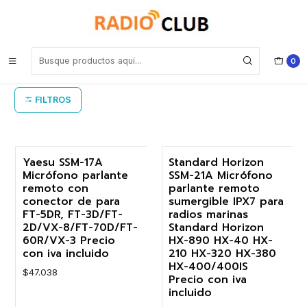
Inicio
Micrófono parlante remoto Yaesu
Micrófono parlante remoto Yaesu
0
FILTROS
Yaesu SSM-17A
Standard Horizon
Micrófono parlante
SSM-21A Micrófono
-17%
remoto con
parlante remoto
conector de para
sumergible IPX7 para
FT-5DR, FT-3D/FT-
radios marinas
2D/VX-8/FT-70D/FT-
Standard Horizon
60R/VX-3 Precio
HX-890 HX-40 HX-
con iva incluido
210 HX-320 HX-380
HX-400/400IS
$47.038
Precio con iva
incluido