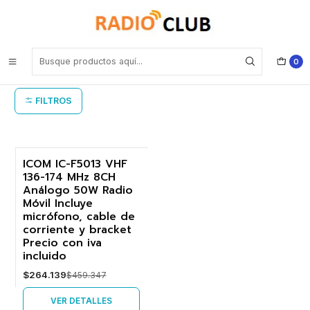
Inicio
Radio móvil 50W
Radio móvil 50W
0
FILTROS
ICOM IC-F5013 VHF
136-174 MHz 8CH
-42%
Análogo 50W Radio
Móvil Incluye
Agotado
micrófono, cable de
corriente y bracket
Precio con iva
incluido
$264.139
$459.347
VER DETALLES