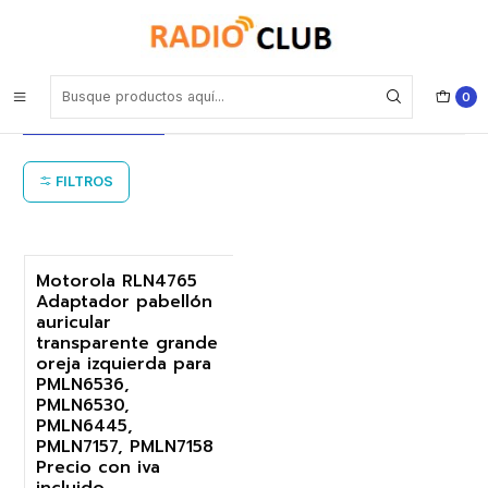
Inicio
Adaptador pabellón auricular Motorola
Adaptador pabellón auricular
0
Motorola
FILTROS
Motorola RLN4765
Adaptador pabellón
auricular
transparente grande
oreja izquierda para
PMLN6536,
PMLN6530,
PMLN6445,
PMLN7157, PMLN7158
Precio con iva