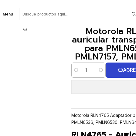
ansparente grande oreja izquierda para PMLN6536, PMLN6530, PMLN6445, 
Menú
Motorola R
auricular tran
para PMLN6
PMLN7157, PML
AGRE
Cantidad
Motorola RLN4765 Adaptador pab
PMLN6536, PMLN6530, PMLN64
RLN4765 - Auri