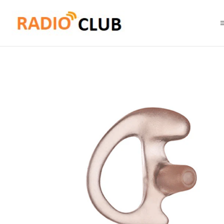
Inicio
Audífonos
Motorola RLN4765 Adaptador pabellón auricular tr