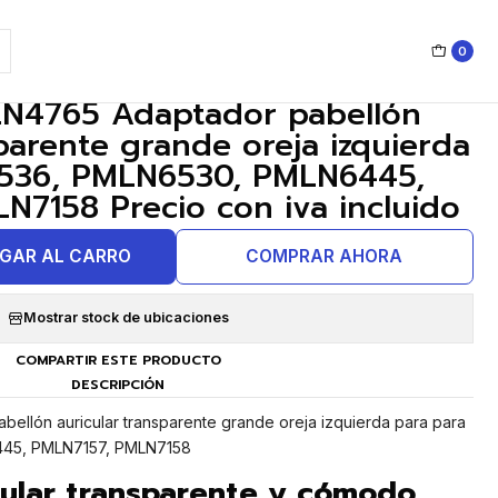
PMLN7157, PMLN7158 Precio con iva incluido
0
|
LN4765 Adaptador pabellón
sparente grande oreja izquierda
536, PMLN6530, PMLN6445,
N7158 Precio con iva incluido
GAR AL CARRO
COMPRAR AHORA
Mostrar stock de ubicaciones
COMPARTIR ESTE PRODUCTO
DESCRIPCIÓN
ellón auricular transparente grande oreja izquierda para para
45, PMLN7157, PMLN7158
cular transparente y cómodo