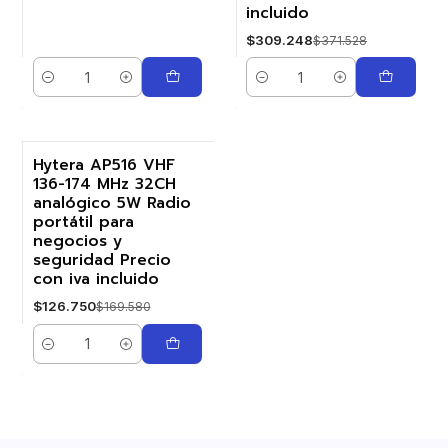
incluido
$309.248
$371.528
Cantidad
Cantidad
Hytera AP516 VHF
136-174 MHz 32CH
-25%
analógico 5W Radio
portátil para
negocios y
seguridad Precio
con iva incluido
$126.750
$169.580
Cantidad