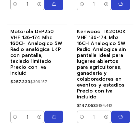
Cantidad
Cantidad
Motorola DEP250
Kenwood TK2000K
VHF 136-174 Mhz
VHF 136-174 Mhz
-17%
-20%
160CH Analogico 5W
16CH Analogico 5W
Radio analógica LKP
Radio Analogica sin
con pantalla,
pantalla ideal para
teclado limitado
lugares abiertos
Precio con iva
para agricultores,
incluid
ganadería y
colaboradores en
$257.333
$309.157
eventos y estadios
Precio con iva
incluido
$147.053
$184.412
Cantidad
Cantidad