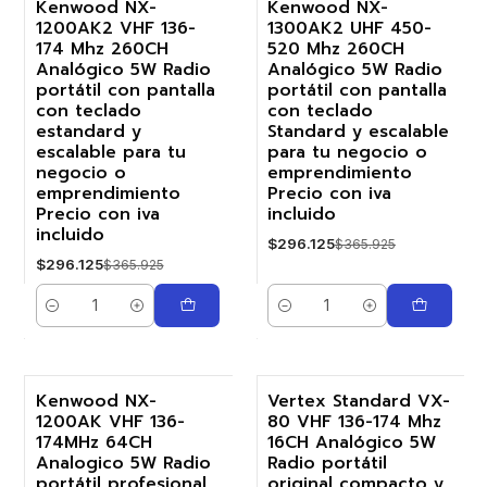
Kenwood NX-
Kenwood NX-
1200AK2 VHF 136-
1300AK2 UHF 450-
-19%
-19%
174 Mhz 260CH
520 Mhz 260CH
Analógico 5W Radio
Analógico 5W Radio
portátil con pantalla
portátil con pantalla
con teclado
con teclado
estandard y
Standard y escalable
escalable para tu
para tu negocio o
negocio o
emprendimiento
emprendimiento
Precio con iva
Precio con iva
incluido
incluido
$296.125
$365.925
$296.125
$365.925
Cantidad
Cantidad
Kenwood NX-
Vertex Standard VX-
1200AK VHF 136-
80 VHF 136-174 Mhz
-23%
-17%
174MHz 64CH
16CH Analógico 5W
Analogico 5W Radio
Radio portátil
portátil profesional,
original compacto y