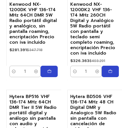
Kenwood NX-
Kenwood NX-
1200DK VHF 136-174
1200DK2 VHF 136-
-19%
-19%
MHz 64CH DMR 5W
174 MHz 260CH
Radio portátil digital
Digital y Analógico
y analógico, sin
5W Radio portátil
pantalla roaming,
con pantalla y
encriptación Precio
teclado semi
con iva incluido
completo roaming,
encriptación Precio
$281.391
$347.718
con iva incluido
$326.363
$403.291
Cantidad
Cantidad
Hytera BP516 VHF
Hytera BD506 VHF
136-174 MHz 64CH
136-174 MHz 48 CH
-25%
-19%
DMR Tier II 5W Radio
Digital DMR y
portátil digital y
Analogico 5W Radio
análogo sin pantalla
sin pantalla con
con audio y
cancelación de