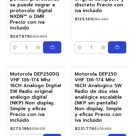
se puede migrar a
discreto Precio con
protocolo digital
iva incluido
NXDN™ o DMR
$125.141
$150.343
Precio con iva
incluido
$247.878
$320.824
Cantidad
Cantidad
Motorola DEP250DG
Motorola DEP250
VHF 136-174 Mhz
VHF 136-174 Mhz
-17%
-17%
16CH Analogo Digital
16CH Analogico 5W
5W Radio original
Radio de dos vías
análogo digital
analógica escalable
(NKP) Non display,
(NKP sin pantalla)
Simple y eficaz
Non display, Simple
Precio con iva
y eficaz Precio con
incluido
iva incluido
$273.196
$231.776
$328.215
$278.453