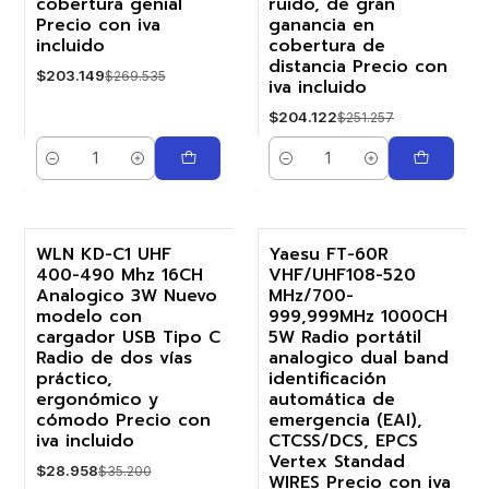
cobertura genial
ruido, de gran
Precio con iva
ganancia en
incluido
cobertura de
distancia Precio con
$203.149
$269.535
iva incluido
$204.122
$251.257
Cantidad
Cantidad
WLN KD-C1 UHF
Yaesu FT-60R
400-490 Mhz 16CH
VHF/UHF108-520
-18%
-17%
Analogico 3W Nuevo
MHz/700-
modelo con
999,999MHz 1000CH
cargador USB Tipo C
5W Radio portátil
Radio de dos vías
analogico dual band
práctico,
identificación
ergonómico y
automática de
cómodo Precio con
emergencia (EAI),
iva incluido
CTCSS/DCS, EPCS
Vertex Standad
$28.958
$35.200
WIRES Precio con iva