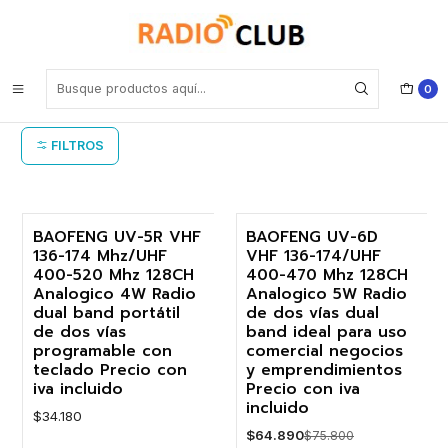
Inicio
Camping
Camping
0
FILTROS
BAOFENG UV-5R VHF
BAOFENG UV-6D
136-174 Mhz/UHF
VHF 136-174/UHF
-14%
400-520 Mhz 128CH
400-470 Mhz 128CH
Analogico 4W Radio
Analogico 5W Radio
dual band portátil
de dos vías dual
de dos vías
band ideal para uso
programable con
comercial negocios
teclado Precio con
y emprendimientos
iva incluido
Precio con iva
incluido
$34.180
$64.890
$75.800