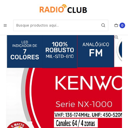
Inicio
Radios Económicas
Kenwood NX-1200AK2 VHF 136-174 Mhz 260CH Analógico 5W
Radio portátil con pantalla con teclado estandard y escalable para tu
negocio o emprendimiento Precio con iva incluido
0