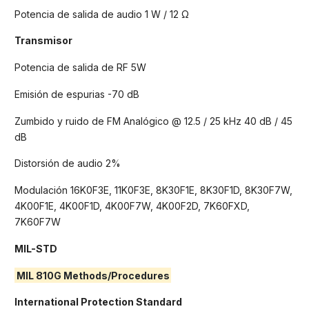
Potencia de salida de audio 1 W / 12 Ω
Transmisor
Potencia de salida de RF 5W
Emisión de espurias -70 dB
Zumbido y ruido de FM Analógico @ 12.5 / 25 kHz 40 dB / 45
dB
Distorsión de audio 2%
Modulación 16K0F3E, 11K0F3E, 8K30F1E, 8K30F1D, 8K30F7W,
4K00F1E, 4K00F1D, 4K00F7W, 4K00F2D, 7K60FXD,
7K60F7W
MIL-STD
MIL 810G Methods/Procedures
International Protection Standard