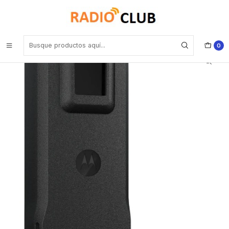
Inicio
Baterías
Motorola PMNN4888 Batería de litio Slimline IMPRES de 2200 mAh
para radios Motorola serie R5 Precio con iva incluido
0