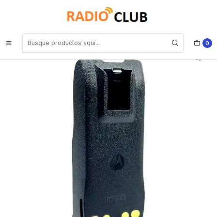
Inicio
Baterías
Motorola PMNN4890 Batería Motorola Li-Ion 3200 mAh IP67 UL
para R5 Precio con iva incluido
0