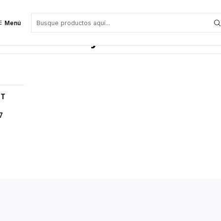
Menú
pos móviles Hytera
TT
7