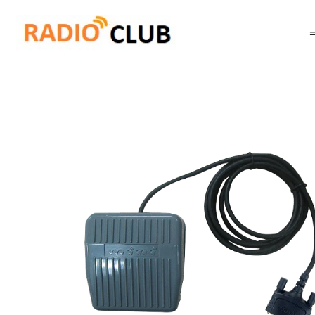
Inicio
Accesorios Equipos Móviles
Hytera POA44 Pedal (PTT externo