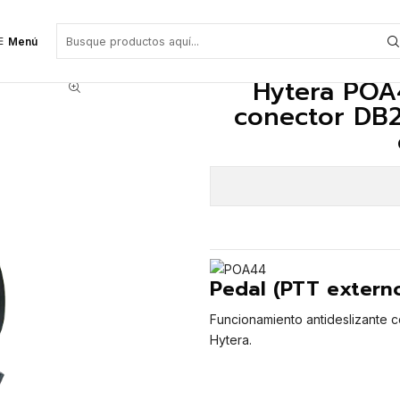
) con conector DB26 para MD5 HM7 MD7 Precio con iva incluido
Menú
Hytera POA
conector DB
Pedal (PTT extern
Funcionamiento antideslizante 
Hytera.