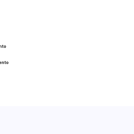
nto
ento