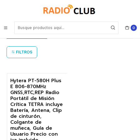
Inicio
Sistemas Tetra Comunicaciones de misión crítica
Sistemas Tetra Comunicaciones de
0
misión crítica
FILTROS
Hytera PT-580H Plus
E 806-870MHz
-25%
GNSS,RTC,REP Radio
Portátil de Misión
Agotado
Crítica TETRA incluye
Batería, Antena, Clip
de cinturón,
Colgante de
muñeca, Guía de
Usuario Precio con