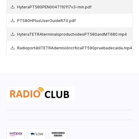
HyteraPT580PEN004T110117v3-min.pdf
PT580HPlusUserGuideR7.0.pdf
HyteraTETRAterminalsproductvideoPT580andMT680.mp4
RadioportátilTETRAdemisióncríticaPT590pruebadecaída.mp4