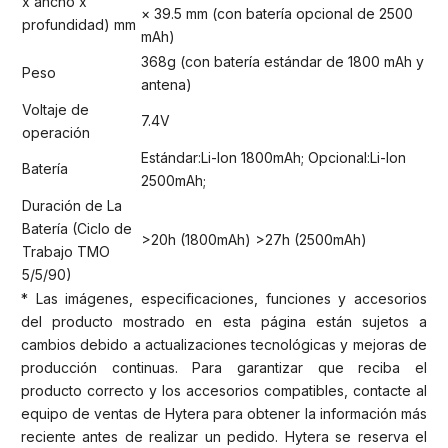
x ancho x
× 39.5 mm (con batería opcional de 2500
profundidad) mm
mAh)
368g (con batería estándar de 1800 mAh y
Peso
antena)
Voltaje de
7.4V
operación
Estándar:Li-Ion 1800mAh; Opcional:Li-Ion
Batería
2500mAh;
Duración de La
Batería (Ciclo de
>20h (1800mAh) >27h (2500mAh)
Trabajo TMO
5/5/90)
* Las imágenes, especificaciones, funciones y accesorios
del producto mostrado en esta página están sujetos a
cambios debido a actualizaciones tecnológicas y mejoras de
producción continuas. Para garantizar que reciba el
producto correcto y los accesorios compatibles, contacte al
equipo de ventas de Hytera para obtener la información más
reciente antes de realizar un pedido. Hytera se reserva el