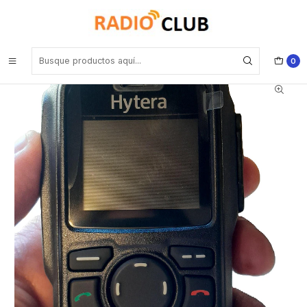
Inicio
TETRA
Hytera PT-580H Plus E 806-870MHz GNSS,RTC,REP Radio Portátil
de Misión Crítica TETRA incluye Batería, Antena, Clip de cinturón,
Colgante de muñeca, Guía de Usuario Precio con iva incluido
0