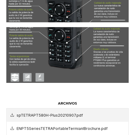
ARCHIVOS
spTETRAPT580H-Plus20210907.pdf
ENPT5SeriesTETRAPortableTermianlBrochure.pdf