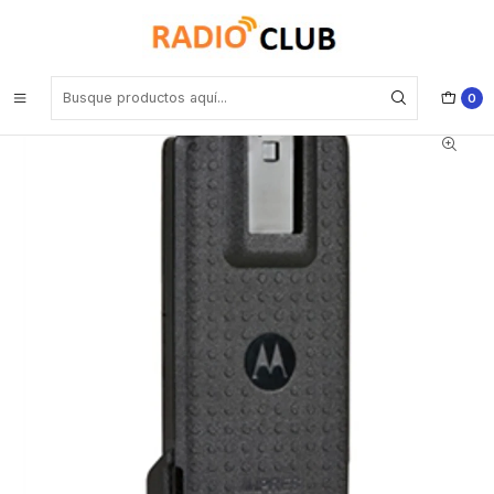
Inicio
Baterías
Motorola NNTN8560 Batería impres Li-Ion, 2500 MAH, sumergible
(IP67) TIA4950 UL * Serie NO e DGP5000/8000 Precio con iva
incluido
0