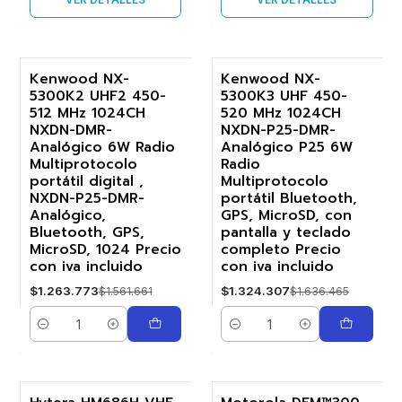
Kenwood NX-
Kenwood NX-
5300K2 UHF2 450-
5300K3 UHF 450-
-19%
-19%
512 MHz 1024CH
520 MHz 1024CH
NXDN-DMR-
NXDN-P25-DMR-
Analógico 6W Radio
Analógico P25 6W
Multiprotocolo
Radio
portátil digital ,
Multiprotocolo
NXDN-P25-DMR-
portátil Bluetooth,
Analógico,
GPS, MicroSD, con
Bluetooth, GPS,
pantalla y teclado
MicroSD, 1024 Precio
completo Precio
con iva incluido
con iva incluido
$1.263.773
$1.324.307
$1.561.661
$1.636.465
Cantidad
Cantidad