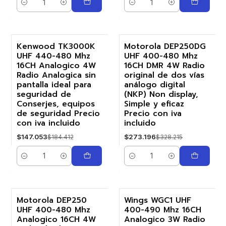
Cantidad
Cantidad
Kenwood TK3000K
Motorola DEP250DG
UHF 440-480 Mhz
UHF 400-480 Mhz
-20%
-17%
16CH Analogico 4W
16CH DMR 4W Radio
Radio Analogica sin
original de dos vías
pantalla ideal para
análogo digital
seguridad de
(NKP) Non display,
Conserjes, equipos
Simple y eficaz
de seguridad Precio
Precio con iva
con iva incluido
incluido
$147.053
$273.196
$184.412
$328.215
Cantidad
Cantidad
Motorola DEP250
Wings WGC1 UHF
UHF 400-480 Mhz
400-490 Mhz 16CH
-17%
-14%
Analogico 16CH 4W
Analogico 3W Radio