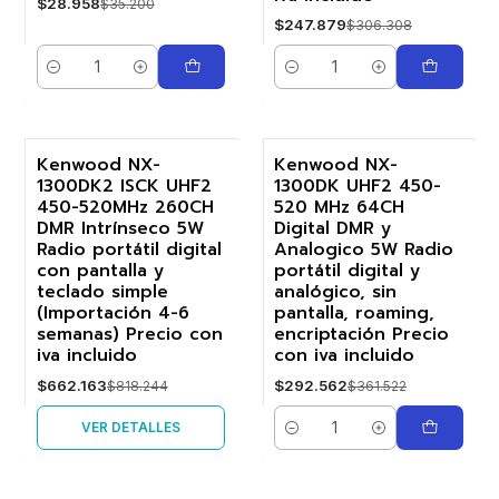
$28.958
$35.200
$247.879
$306.308
Cantidad
Cantidad
Kenwood NX-
Kenwood NX-
1300DK2 ISCK UHF2
1300DK UHF2 450-
-19%
-19%
450-520MHz 260CH
520 MHz 64CH
DMR Intrínseco 5W
Digital DMR y
Agotado
Radio portátil digital
Analogico 5W Radio
con pantalla y
portátil digital y
teclado simple
analógico, sin
(Importación 4-6
pantalla, roaming,
semanas) Precio con
encriptación Precio
iva incluido
con iva incluido
$662.163
$292.562
$818.244
$361.522
VER DETALLES
Cantidad