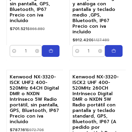
sin pantalla, GPS,
y análoga con
Bluetooth, IP67
pantalla y teclado
Precio con iva
medio ,GPS,
incluido
Bluetooth, IP67
Precio con iva
$701.521
$866.880
incluido
$912.420
$1.127.489
Cantidad
Cantidad
Kenwood NX-3320-
Kenwood NX-3320-
ISCK UHF2 400-
ISCK2 UHF 400-
-19%
-19%
520MHz 64CH Digital
520MHz 260CH
DMR o NXDN
Intrínseco Digital
Agotado
Intrínseco 5W Radio
DMR o NXDN 5W
portátil, sin pantalla,
Radio portátil con
GPS, Bluetooth, IP67
pantalla y teclado
Precio con iva
standard, GPS,
incluido
Bluetooth, IP67 (A
pedido por
$787.161
$972.706