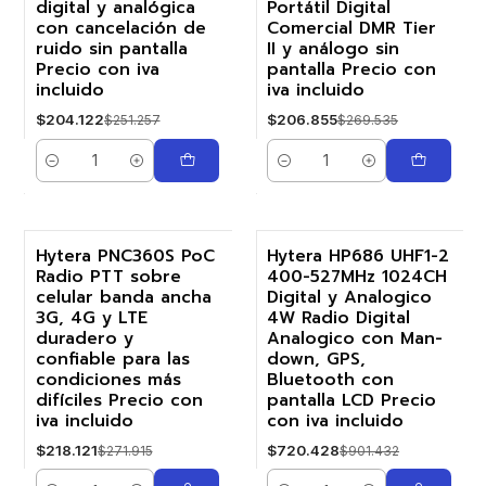
digital y analógica
Portátil Digital
con cancelación de
Comercial DMR Tier
ruido sin pantalla
II y análogo sin
Precio con iva
pantalla Precio con
incluido
iva incluido
$204.122
$206.855
$251.257
$269.535
Cantidad
Cantidad
Hytera PNC360S PoC
Hytera HP686 UHF1-2
Radio PTT sobre
400-527MHz 1024CH
-20%
-20%
celular banda ancha
Digital y Analogico
3G, 4G y LTE
4W Radio Digital
duradero y
Analogico con Man-
confiable para las
down, GPS,
condiciones más
Bluetooth con
difíciles Precio con
pantalla LCD Precio
iva incluido
con iva incluido
$218.121
$720.428
$271.915
$901.432