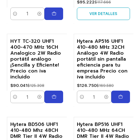
$95.222
$117.666
VER DETALLES
Cantidad
HYT TC-320 UHF1
Hytera AP516 UHF1
400-470 MHz 16CH
410-480 MHz 32CH
-28%
-25%
Analogico 2W Radio
Análogo 4W Radio
portátil análogo
portátil sin pantalla
¡Sencilla y Eficiente!
eficiencia para tu
Precio con iva
empresa Precio con
incluido
iva incluido
$90.041
$126.750
$125.308
$169.580
Cantidad
Cantidad
Hytera BD506 UHF1
Hytera BP516 UHF1
410-480 Mhz 48CH
410-480 MHz 64CH
-19%
-23%
DMR Tier II 4W Radio
DMR Tier II 4W Radio