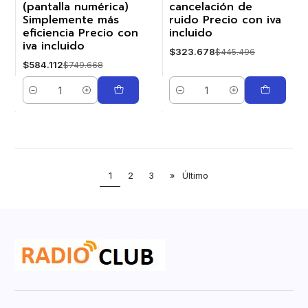
(pantalla numérica)
cancelación de
Simplemente más
ruido Precio con iva
eficiencia Precio con
incluido
iva incluido
$323.678
$445.496
$584.112
$749.668
Cantidad
Cantidad
1
2
3
»
Último