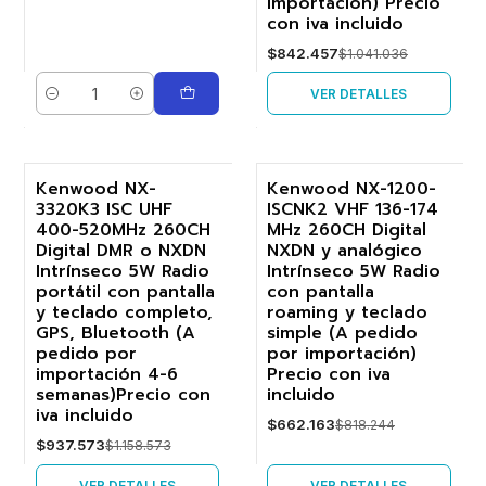
importación) Precio
con iva incluido
$842.457
$1.041.036
VER DETALLES
Cantidad
Kenwood NX-
Kenwood NX-1200-
3320K3 ISC UHF
ISCNK2 VHF 136-174
-19%
-19%
400-520MHz 260CH
MHz 260CH Digital
Digital DMR o NXDN
NXDN y analógico
Agotado
Agotado
Intrínseco 5W Radio
Intrínseco 5W Radio
portátil con pantalla
con pantalla
y teclado completo,
roaming y teclado
GPS, Bluetooth (A
simple (A pedido
pedido por
por importación)
importación 4-6
Precio con iva
semanas)Precio con
incluido
iva incluido
$662.163
$818.244
$937.573
$1.158.573
VER DETALLES
VER DETALLES