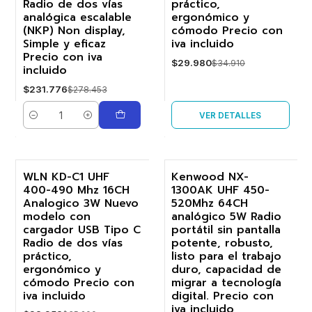
Radio de dos vías
práctico,
Agotado
analógica escalable
ergonómico y
(NKP) Non display,
cómodo Precio con
Simple y eficaz
iva incluido
Precio con iva
$29.980
$34.910
incluido
$231.776
$278.453
VER DETALLES
Cantidad
WLN KD-C1 UHF
Kenwood NX-
400-490 Mhz 16CH
1300AK UHF 450-
-18%
-19%
Analogico 3W Nuevo
520Mhz 64CH
modelo con
analógico 5W Radio
cargador USB Tipo C
portátil sin pantalla
Radio de dos vías
potente, robusto,
práctico,
listo para el trabajo
ergonómico y
duro, capacidad de
cómodo Precio con
migrar a tecnología
iva incluido
digital. Precio con
iva incluido