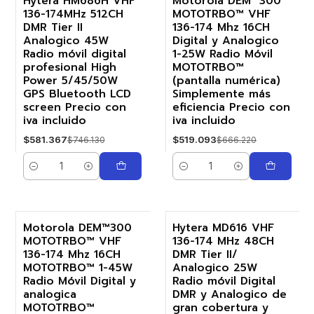
Hytera HM686H VHF
Motorola DEM™300
136-174MHz 512CH
MOTOTRBO™ VHF
-22%
-22%
DMR Tier II
136-174 Mhz 16CH
Analogico 45W
Digital y Analogico
Radio móvil digital
1-25W Radio Móvil
profesional High
MOTOTRBO™
Power 5/45/50W
(pantalla numérica)
GPS Bluetooth LCD
Simplemente más
screen Precio con
eficiencia Precio con
iva incluido
iva incluido
$581.367
$519.093
$746.130
$666.220
Cantidad
Cantidad
Motorola DEM™300
Hytera MD616 VHF
MOTOTRBO™ VHF
136-174 MHz 48CH
-22%
-27%
136-174 Mhz 16CH
DMR Tier II/
MOTOTRBO™ 1-45W
Analogico 25W
Radio Móvil Digital y
Radio móvil Digital
analogica
DMR y Analogico de
MOTOTRBO™
gran cobertura y