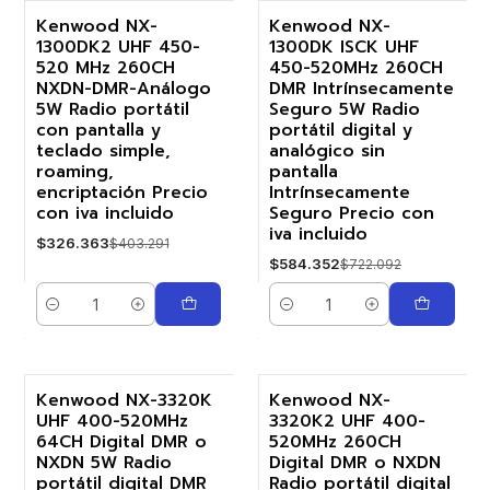
Kenwood NX-
Kenwood NX-
1300DK2 UHF 450-
1300DK ISCK UHF
-19%
-19%
520 MHz 260CH
450-520MHz 260CH
NXDN-DMR-Análogo
DMR Intrínsecamente
5W Radio portátil
Seguro 5W Radio
con pantalla y
portátil digital y
teclado simple,
analógico sin
roaming,
pantalla
encriptación Precio
Intrínsecamente
con iva incluido
Seguro Precio con
iva incluido
$326.363
$403.291
$584.352
$722.092
Cantidad
Cantidad
Kenwood NX-3320K
Kenwood NX-
UHF 400-520MHz
3320K2 UHF 400-
-19%
-19%
64CH Digital DMR o
520MHz 260CH
NXDN 5W Radio
Digital DMR o NXDN
portátil digital DMR
Radio portátil digital