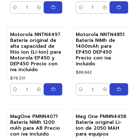
Cantidad
Cantidad
Motorola NNTN4497
Motorola NNTN4851
Batería original de
Batería NiMh de
alta capacidad de
1400mAh para
litio ion (Li-Ion) para
EP450 DEP450
Motorola EP450 y
Precio con iva
DEP450 Precio con
incluido
iva incluido
$88.842
$78.231
Cantidad
Cantidad
MagOne PMNN4071
Mag One PMNN4458
Batería NiMh 1200
Batería original Li-
mAh para A8 Precio
Ion de 2050 MAH
con iva incluido
para equipos