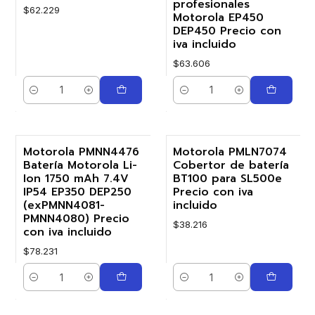
profesionales
$62.229
Motorola EP450
DEP450 Precio con
iva incluido
$63.606
Cantidad
Cantidad
Motorola PMNN4476
Motorola PMLN7074
Batería Motorola Li-
Cobertor de batería
Ion 1750 mAh 7.4V
BT100 para SL500e
IP54 EP350 DEP250
Precio con iva
(exPMNN4081-
incluido
PMNN4080) Precio
$38.216
con iva incluido
$78.231
Cantidad
Cantidad