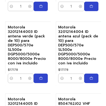
Cantidad
Cantidad
Motorola
Motorola
32012144003 ID
32012144004 ID
antena verde (pack
antena azul (pack de
de 10) para
10) para
DEP500/570e
DEP500/570e
SL500e
SL500e
DGP5000/5000e
DGP5000/5000e
8000/8000e Precio
8000/8000e Precio
con iva incluido
con iva incluido
$17.178
$17.178
Cantidad
Cantidad
Motorola
Motorola
32012144005 ID
8504762J02 VHF