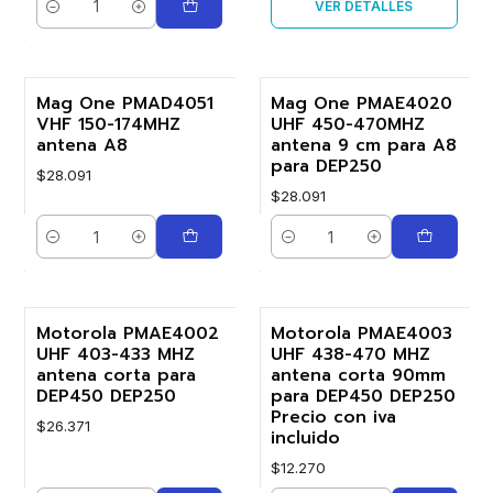
VER DETALLES
Cantidad
Mag One PMAD4051
Mag One PMAE4020
VHF 150-174MHZ
UHF 450-470MHZ
antena A8
antena 9 cm para A8
para DEP250
$28.091
$28.091
Cantidad
Cantidad
Motorola PMAE4002
Motorola PMAE4003
UHF 403-433 MHZ
UHF 438-470 MHZ
antena corta para
antena corta 90mm
DEP450 DEP250
para DEP450 DEP250
Precio con iva
$26.371
incluido
$12.270