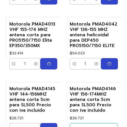
Cantidad
Cantidad
Motorola PMAD4013
Motorola PMAD4042
VHF 155-174 MHZ
VHF 136-155 MHZ
antena corta para
antena helicoidal
PRO5150/7150 Elite
para DEP450
EP350/350MX
PRO5150/7150 ELITE
$32.414
$54.023
Cantidad
Cantidad
Motorola PMAD4145
Motorola PMAD4146
Agotado
VHF 144-156MHZ
VHF 156-174MHZ
antena corta 5cm
antena corta 5cm
para SL500 Precio
para SL500 Precio
con iva incluido
con iva incluido
$26.721
$26.721