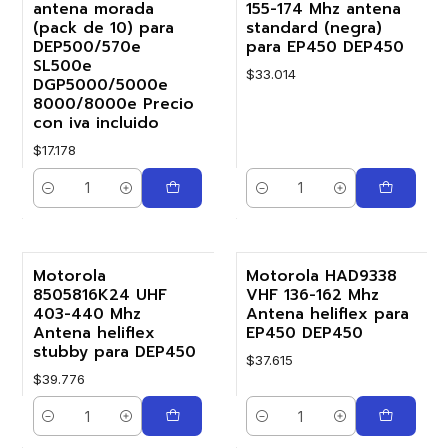
antena morada
155-174 Mhz antena
(pack de 10) para
standard (negra)
DEP500/570e
para EP450 DEP450
SL500e
$33.014
DGP5000/5000e
8000/8000e Precio
con iva incluido
$17.178
Cantidad
Cantidad
Motorola
Motorola HAD9338
8505816K24 UHF
VHF 136-162 Mhz
403-440 Mhz
Antena heliflex para
Antena heliflex
EP450 DEP450
stubby para DEP450
$37.615
$39.776
Cantidad
Cantidad