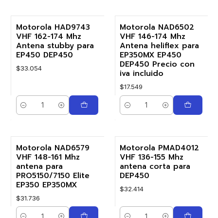
Motorola HAD9743
Motorola NAD6502
VHF 162-174 Mhz
VHF 146-174 Mhz
Antena stubby para
Antena heliflex para
EP450 DEP450
EP350MX EP450
DEP450 Precio con
$33.054
iva incluido
$17.549
Cantidad
Cantidad
Motorola NAD6579
Motorola PMAD4012
VHF 148-161 Mhz
VHF 136-155 Mhz
antena para
antena corta para
PRO5150/7150 Elite
DEP450
EP350 EP350MX
$32.414
$31.736