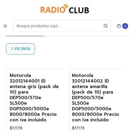
Inicio
Accesorios Portátiles Motorola Solutions Portátil Comercial
Accesorios Portátiles Motorola
0
Solutions Portátil Comercial
FILTROS
Motorola
Motorola
32012144001 ID
32012144002 ID
antena gris (pack de
antena amarilla
10) para
(pack de 10) para
DEP500/570e
DEP500/570e
SL500e
SL500e
DGP5000/5000e
DGP5000/5000e
8000/8000e Precio
8000/8000e Precio
con iva incluido
con iva incluido
$17.178
$17.178