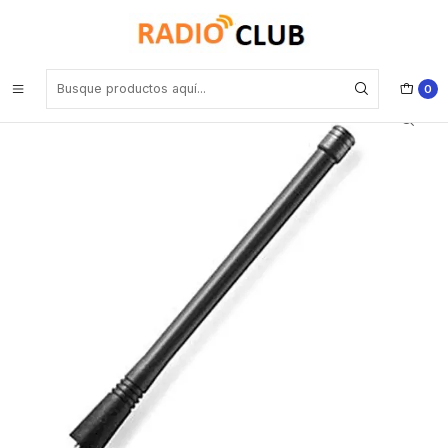
Inicio
Antena VHF
Motorola NAD6502 VHF 146-174 Mhz Antena heliflex para EP350MX
EP450 DEP450 Precio con iva incluido
0