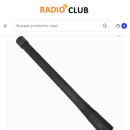
Inicio
Antena VHF
Motorola HAD9338 VHF 136-162 Mhz Antena heliflex para EP450
DEP450
0