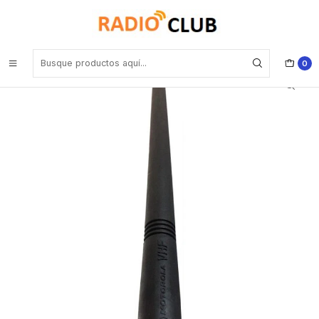
Inicio
Antena VHF
Motorola NAD6579 VHF 148-161 Mhz antena para PRO5150/7150
Elite EP350 EP350MX
0