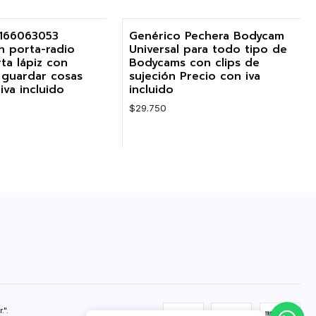
Cantidad
0166063053
Genérico Pechera Bodycam
n porta-radio
Universal para todo tipo de
ta lápiz con
Bodycams con clips de
 guardar cosas
sujeción Precio con iva
iva incluido
incluido
$29.750
Cantidad
".