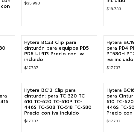
a con
incluido
$35.990
 con
$18.733
Cantidad
Cantidad
Hytera BC33 Clip para
Hytera BC19
680
cinturón para equipos PD5
para PD4 
PD6 UL913 Precio con iva
PT580H PT7
incluido
iva incluido
$17.737
$17.737
Cantidad
Cantidad
Hytera BC12 Clip para
Hytera BC16
era
cinturón: para TC-320 TC-
para Cintu
416
610 TC-620 TC-610P TC-
610 TC-620
446S TC-508 TC-518 TC-580
446S TC-50
Precio con iva incluido
Precio con 
$17.737
$17.737