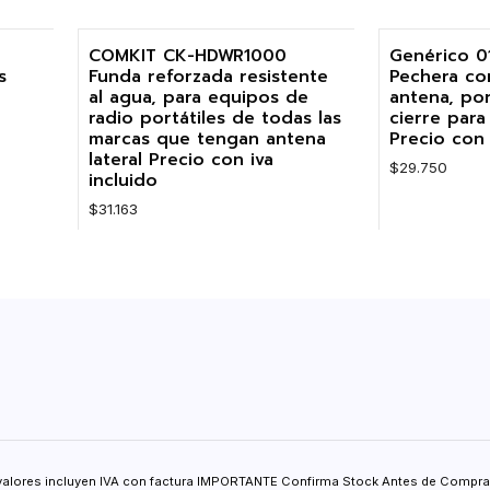
Cantidad
Cantidad
COMKIT CK-HDWR1000
Genérico 
s
Funda reforzada resistente
Pechera co
al agua, para equipos de
antena, por
radio portátiles de todas las
cierre para
marcas que tengan antena
Precio con 
lateral Precio con iva
$29.750
incluido
$31.163
Cantidad
Cantidad
valores incluyen IVA con factura IMPORTANTE Confirma Stock Antes de Comprar.