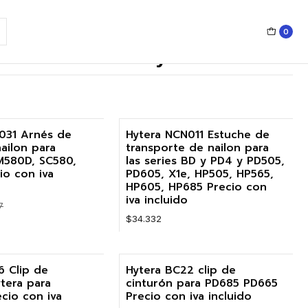
0
ips de cinturón Hytera
031 Arnés de
Hytera NCN011 Estuche de
ailon para
transporte de nailon para
M580D, SC580,
las series BD y PD4 y PD505,
io con iva
PD605, X1e, HP505, HP565,
HP605, HP685 Precio con
iva incluido
7
$34.332
Cantidad
6 Clip de
Hytera BC22 clip de
tera para
cinturón para PD685 PD665
cio con iva
Precio con iva incluido