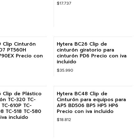
$17.737
Cantidad
 Clip Cinturón
Hytera BC26 Clip de
PD7 PT560H
cinturón giratorio para
90EX Precio con
cinturón PD6 Precio con iva
incluido
$35.990
Cantidad
 Clip de Plástico
Hytera BC48 Clip de
rón TC-320 TC-
Cinturón para equipos para
 TC-610P TC-
AP5 BD506 BP5 HP5 HP6
8 TC-518 TC-580
Precio con iva incluido
iva incluido
$18.812