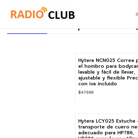
Inicio
Accesorios transporte correas, estuches, fundas, pecheras, cli
Accesorios transporte correas,
Hytera NCN025 Correa 
el hombro para bodyca
lavable y fácil de llevar,
ajustable y flexible Prec
con iva incluido
$47.698
Cantidad
Hytera LCY025 Estuche
transporte de cuero n
adecuado para HP786,