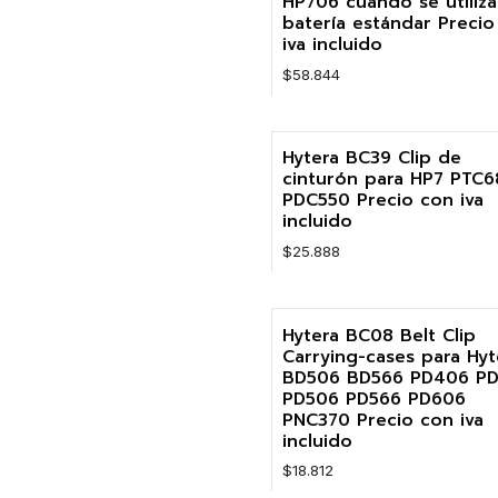
HP706 cuando se utiliz
batería estándar Precio
iva incluido
$58.844
Cantidad
Hytera BC39 Clip de
cinturón para HP7 PTC
PDC550 Precio con iva
incluido
$25.888
Cantidad
Hytera BC08 Belt Clip
Carrying-cases para Hyt
BD506 BD566 PD406 PD
PD506 PD566 PD606
PNC370 Precio con iva
incluido
$18.812