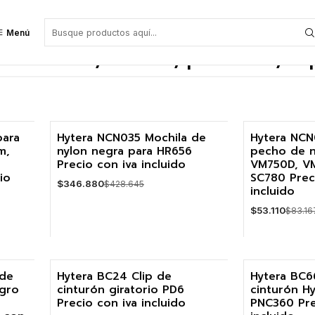
ps de cinturón Hytera
Menú
 estuches, fundas, pecheras, cl
para
Hytera NCN035 Mochila de
Hytera NCN
m,
nylon negra para HR656
pecho de n
-19%
-36%
Precio con iva incluido
VM750D, V
io
SC780 Prec
$346.880
$428.645
incluido
$53.110
$83.16
Cantidad
Cantidad
 de
Hytera BC24 Clip de
Hytera BC6
egro
cinturón giratorio PD6
cinturón Hy
Precio con iva incluido
PNC360 Pre