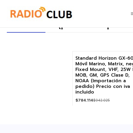
Inicio
CPA Alarma (punto de aproximación)
CPA Alarma (punto de aproxi
Standard Horizon GX-6
Móvil Marino, Matrix, ne
-17%
Fixed Mount, VHF, 25W 
MOB, GM, GPS Clase D,
Agotado
NOAA (Importación a
pedido) Precio con iva
incluido
$784.114
$942.025
VER DETALLES