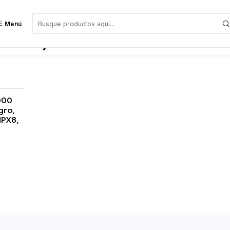
Menú
mación)
000
gro,
IPX8,