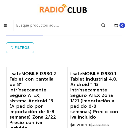
Inicio
Tablet Intrínsecamente Seguro i.safeMOBILE
Tablet Intrínsecamente Seguro
0
i.safeMOBILE
FILTROS
i.safeMOBILE IS930.2
i.safeMOBILE IS930.1
Tablet con pantalla
Tablet Industrial 4.0,
-19%
-19%
de 8"
Android™ 13
Intrínsecamente
Intrínsecamente
Agotado
Agotado
Seguro ATEX,
Seguro ATEX Zona
sistema Android 13
1/21 (Importación a
(A pedido por
pedido 6-8
importación de 6-8
semanas) Precio con
semanas) Zona 2/22
iva incluido
Precio con iva
$6.200.111
$7.661.566