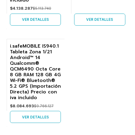
incluido
$4.138.287
$5.113.740
VER DETALLES
VER DETALLES
i.safeMOBILE IS940.1
Tableta Zona 1/21
-17%
Android™ 14
Qualcomm®
Agotado
QCM6490 Octa Core
8 GB RAM 128 GB 4G
Wi-Fi® Bluetooth®
5.2 GPS (Importación
Directa) Precio con
iva incluido
$8.084.693
$9.766.127
VER DETALLES