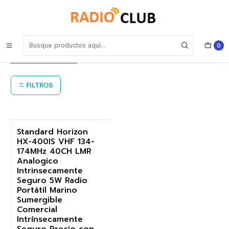
Inicio
Equipo portatil marino intrínsecamente seguro
Equipo portatil marino
0
intrínsecamente seguro
FILTROS
Standard Horizon
HX-400IS VHF 134-
-17%
174MHz 40CH LMR
Analogico
Intrinsecamente
Seguro 5W Radio
Portátil Marino
Sumergible
Comercial
Intrínsecamente