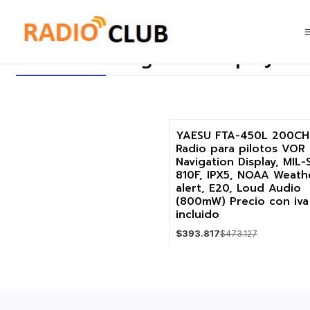
Inicio
VOR Air Navigation display
VOR Air Navigation display
YAESU FTA-450L 200CH
Radio para pilotos VOR
-17%
Navigation Display, MIL-
810F, IPX5, NOAA Weath
alert, E20, Loud Audio
(800mW) Precio con iva
incluido
$393.817
$473.127
Cantidad