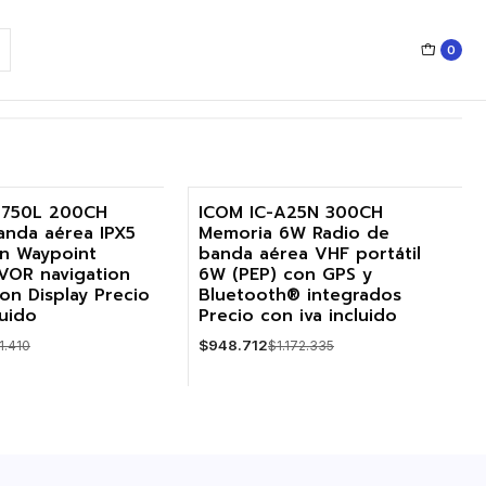
0
-750L 200CH
ICOM IC-A25N 300CH
anda aérea IPX5
Memoria 6W Radio de
-19%
on Waypoint
banda aérea VHF portátil
 VOR navigation
6W (PEP) con GPS y
Agotado
ion Display Precio
Bluetooth® integrados
luido
Precio con iva incluido
$948.712
1.410
$1.172.335
R DETALLES
VER DETALLES