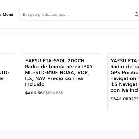
Menú
YAESU FTA-550L 200CH
YAESU FTA
Radio de banda aérea IPX5
Radio de b
-17%
-17%
STD-
MIL-STD-810F NOAA, VOR,
GPS Positi
er
ILS, NAV Precio con iva
navigation
Agotado
incluido
ILS Navigat
con iva inc
$496.563
$596.565
$642.099
$77
VE
Cantidad