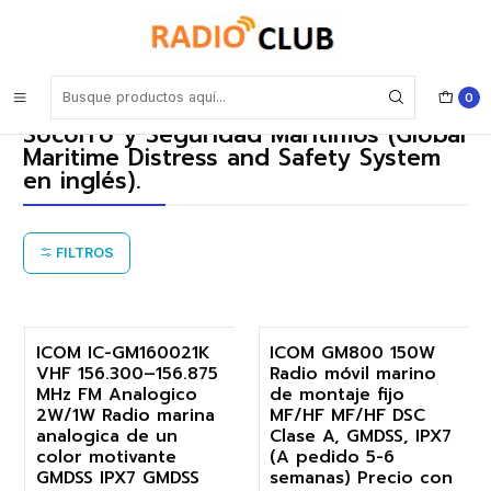
Inicio
GMDSS significa Sistema Mundial de Socorro y Seguridad Marítimos
(Global Maritime Distress and Safety System en inglés).
0
GMDSS significa Sistema Mundial de
Socorro y Seguridad Marítimos (Global
Maritime Distress and Safety System
en inglés).
FILTROS
ICOM IC-GM160021K
ICOM GM800 150W
VHF 156.300–156.875
Radio móvil marino
-18%
-18%
MHz FM Analogico
de montaje fijo
2W/1W Radio marina
MF/HF MF/HF DSC
Agotado
Agotado
analogica de un
Clase A, GMDSS, IPX7
color motivante
(A pedido 5-6
GMDSS IPX7 GMDSS
semanas) Precio con