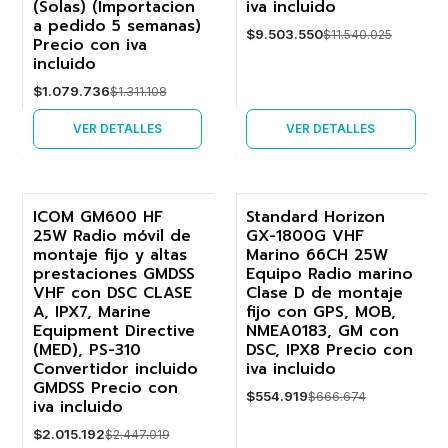
(Solas) (Importacion
iva incluido
a pedido 5 semanas)
$9.503.550
$11.540.025
Precio con iva
incluido
$1.079.736
$1.311.108
VER DETALLES
VER DETALLES
ICOM GM600 HF
Standard Horizon
25W Radio móvil de
GX-1800G VHF
-18%
-17%
montaje fijo y altas
Marino 66CH 25W
prestaciones GMDSS
Equipo Radio marino
VHF con DSC CLASE
Clase D de montaje
A, IPX7, Marine
fijo con GPS, MOB,
Equipment Directive
NMEA0183, GM con
(MED), PS-310
DSC, IPX8 Precio con
Convertidor incluido
iva incluido
GMDSS Precio con
$554.919
$666.674
iva incluido
$2.015.192
$2.447.019