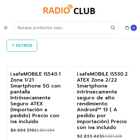
Inicio
Smartphone Intrínsecamente Seguro
Smartphone Intrínsecamente Seguro
0
FILTROS
i.safeMOBILE IS540.1
i.safeMOBILE IS530.2
Zona 1/21
ATEX Zona 2/22
-19%
-19%
Smartphone 5G con
Smartphone
pantalla
intrínsecamente
Agotado
Agotado
Intrínsecamente
seguro de alto
Seguro ATEX
rendimiento
(Importación a
Android™ 13 ( A
pedido) Precio con
pedido por
iva incluido
importación) Precio
con iva incluido
$4.694.519
$5.801.084
$2.833.443
$3.501.326