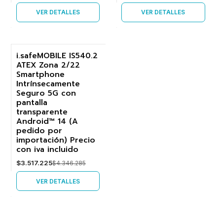
VER DETALLES
VER DETALLES
i.safeMOBILE IS540.2
ATEX Zona 2/22
-19%
Smartphone
Intrínsecamente
Agotado
Seguro 5G con
pantalla
transparente
Android™ 14 (A
pedido por
importación) Precio
con iva incluido
$3.517.225
$4.346.285
VER DETALLES